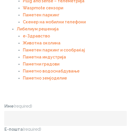
Plug and sense – телеметрија
Waspmote сензори
Паметен паркинг
Скенер на мобилни телефони
Либелиум решенија
е-Здравство
Животна околина
Паметен паркинг и сообраќај
Паметна индустрија
Паметни градови
Паметно водоснабдување
Паметно земјоделие
Име
(required)
Е-пошта
(required)