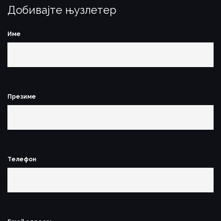
Добивајте њузлетер
Име
Презиме
Телефон