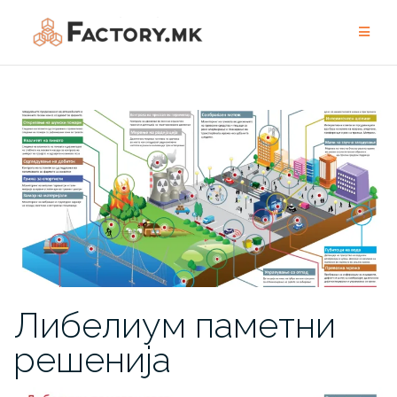
Skip
to
content
Либелиум паметни
решенија