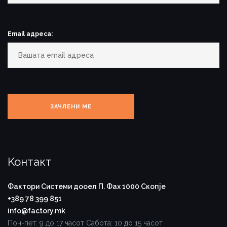
Email адреса:
Koнтакт
Фактори Системи дооел
П. Фах 1000
Скопје
+389 78 399 851
info@factory.mk
Пон-пет: 9 до 17 часот
Сабота: 10 до 15 часот