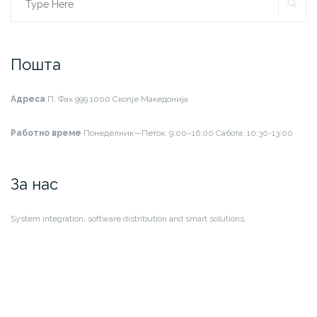
SE
Search
for:
Пошта
Адреса
П. Фах 999
1000 Скопје
Македонија
Работно време
Понеделник—Петок: 9:00–16:00
Сабота: 10:30-13:00
За нас
System integration, software distribution and smart solutions.