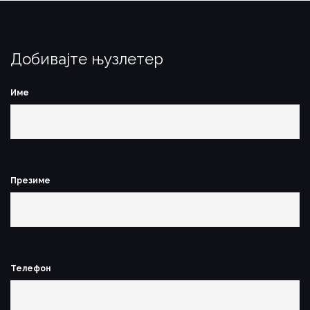
Добивајте њузлетер
Име
Презиме
Телефон