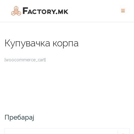
Skip
to
content
Купувачка корпа
[woocommerce_cart]
Пребарај