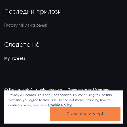
Последни прилози
Factory.mk лансирање!
Следете нѐ
My Tweets
© Factory.mk All rights reserved. |
Приватност
|
Услови
Privacy & Cookies: This site uses cookies. By continuing to use this
Theme by
Colorlib
Powered by
WordPress
website, you agree to their use.
To find out more, including how to
control cookies, see here:
Cookie Policy