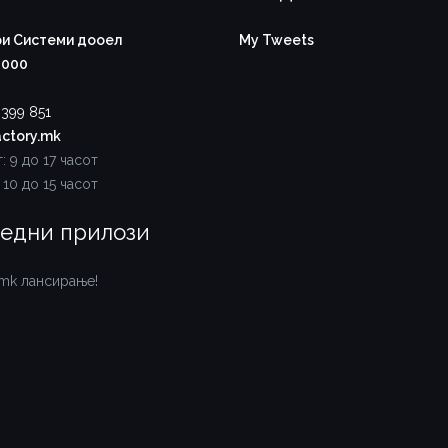
и Системи дооел
My Tweets
1000
 399 851
ctory.mk
: 9 до 17 часот
 10 до 15 часот
едни прилози
.mk лансирање!