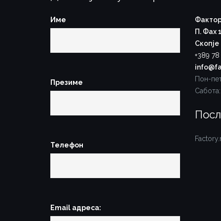
Име
Фактор
П. Фах 
Скопје
+389 78
info@fa
Пон-пет
Презиме
Сабота:
Посл
Factory
Телефон
Email адреса: