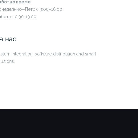
аботно време
онеделник—Петок: 9:00–16:00
бота: 10:30-13:00
а нас
stem integration, software distribution and smart
lutions.