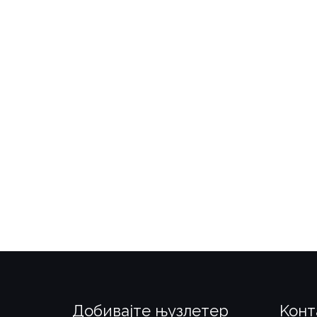
Добивајте њузлетер
Koнт