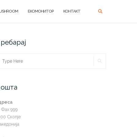
USHROOM
ЕКОМОНИТОР
КОНТАКТ
ребарај
SEARCH
earch
r:
Пошта
дреса
. Фах 999
000 Скопје
акедонија