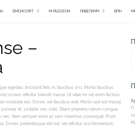
НА
ЕМСИСОФТ
M-FILES ECM
ЛИБЕЛИУМ
ВПН
M
nse –
П
а
S
fo
e egestas, tincidunt felis in, faucibus orci. Morbi faucibus
nisl ornare, efficitur blandit massa. Ut vitae mi vel enim facilisis
А
ices molestie leo. Donec vel faucibus erat. Morbi sed est massa.
П
t pulvinar et, sodales nec odio. Etiam pharetra rutrum congue.
1
mus nec. Nam semper enim ac sem maximus consequat. Proin
М
ssa. Donec pellentesque elit est, vel efficitur orci fermentum