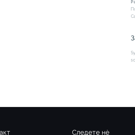
Р
П
Са
З
Sy
so
акт
Следете нѐ