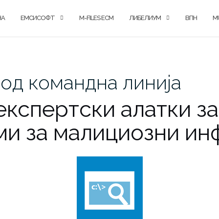
НА
ЕМСИСОФТ
M-FILES ECM
ЛИБЕЛИУМ
ВПН
M
од командна линија
експертски алатки за
ми за малициозни ин