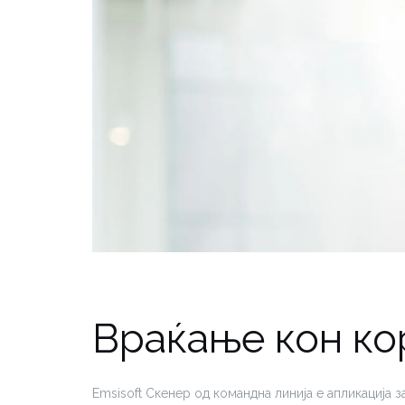
Враќање кон ко
Emsisoft Скенер од командна линија е апликација