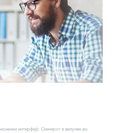
риснички интерфејс. Скенерот е вклучен во