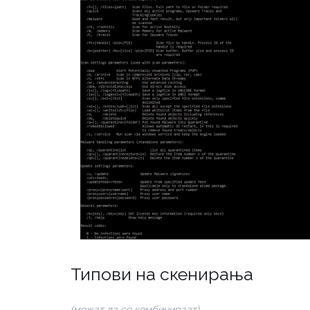
Типови на скенирања
(можат да се комбинираат)