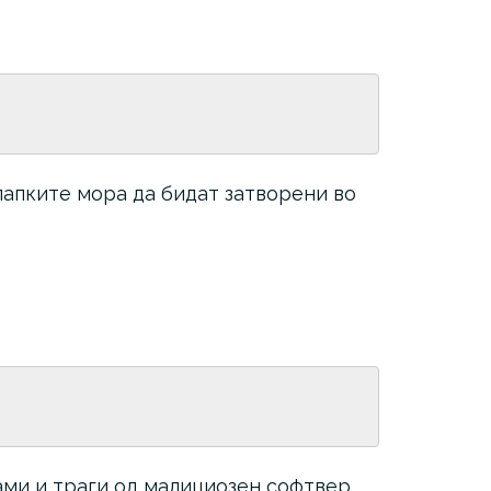
папките мора да бидат затворени во
ами и траги од малициозен софтвер