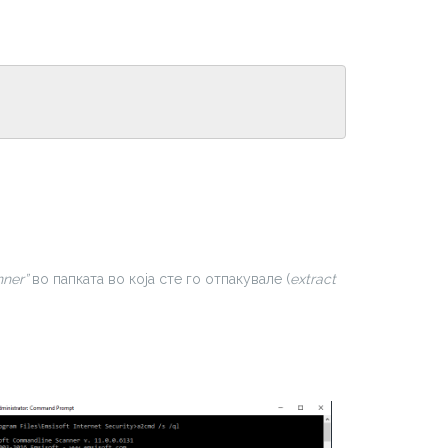
ner”
во папката во која сте го отпакувале (
extract