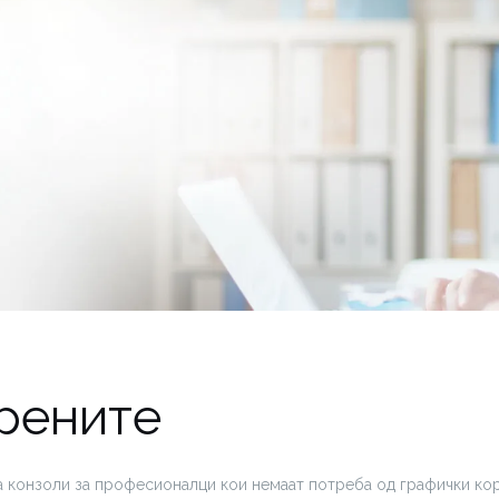
рените
 за конзоли за професионалци кои немаат потреба од графички ко