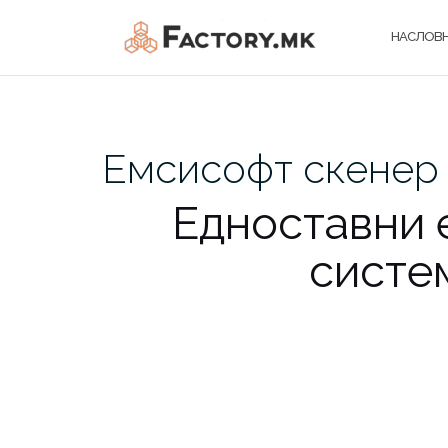
Skip
to
НАСЛОВ
content
Емсисофт скенер 
Едноставни 
систе