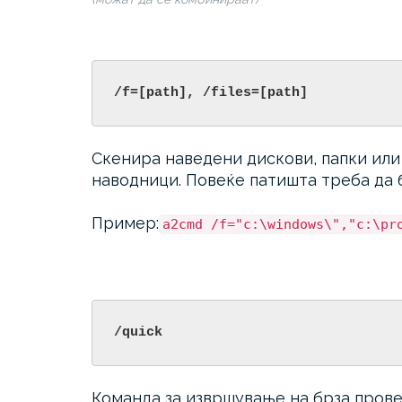
/f=[path], /files=[path]
Скенира наведени дискови, папки или
наводници. Повеќе патишта треба да 
Пример:
a2cmd /f="c:\windows\","c:\pr
/quick
Команда за извршување на брза прове