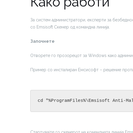
Како работи
За систем администратори, експерти за безбедно
со Emsisoft Скенер од командна линија.
Започнете
Отворете го прозорецот за Windows како админист
Пример со инсталиран Емсисофт – решение прот
cd "%ProgramFiles%\Emsisoft Anti-Ma
Стартувајте го скенерот на командната линија Emsi