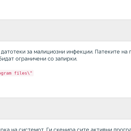
 датотеки за малициозни инфекции. Патеките на 
бидат ограничени со запирки.
ogram files\"
рка на системот. Ги скенира сите активни прогр