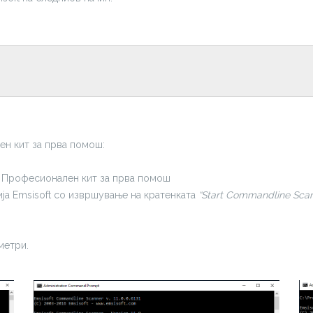
н кит за прва помош:
– Професионален кит за прва помош
ија Emsisoft со извршување на кратенката
“Start Commandline Scan
метри.