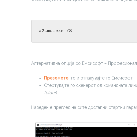
a2cmd.exe /S
Алтернативна опција со Емсисофт – Професионале
Преземете
го и отпакувајте го Емсисофт 
Стертувајте го скенерот од командната лин
folder
).
Наведен е преглед на сите достапни стартни пара