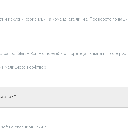
ст и искусни корисници на командната линија. Проверете го ваш
ратор (Start – Run – cmd.exe) и отворете ја папката што содржи
ив малициозен софтвер
lware\"
soft на следниов начин: