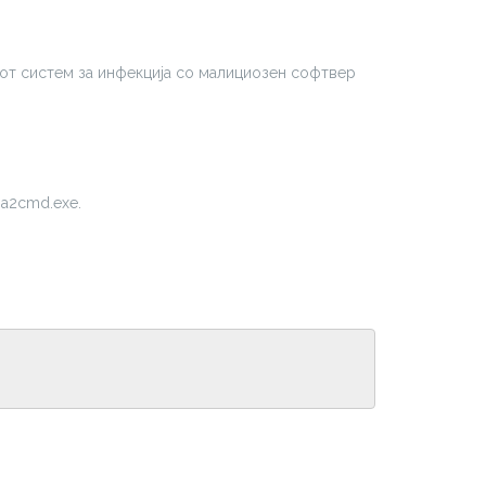
иот систем за инфекција со малициозен софтвер
 a2cmd.exe.